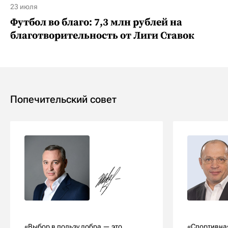
23 июля
Футбол во благо: 7,3 млн рублей на
благотворительность от Лиги Ставок
Попечительский совет
«Выбор в пользу добра — это
«Спортивна