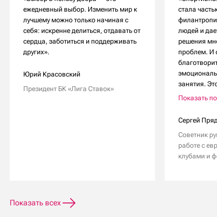
ежедневный выбор. Изменить мир к
стала часть
лучшему можно только начиная с
филантропи
себя: искренне делиться, отдавать от
людей и дае
сердца, заботиться и поддерживать
решения мн
других».
проблем. И 
благотвори
эмоциональ
Юрий Красовский
занятия. Это
Президент БК «Лига Ставок»
Показать п
Сергей Пря
Советник р
работе с ев
клубами и 
Показать всех