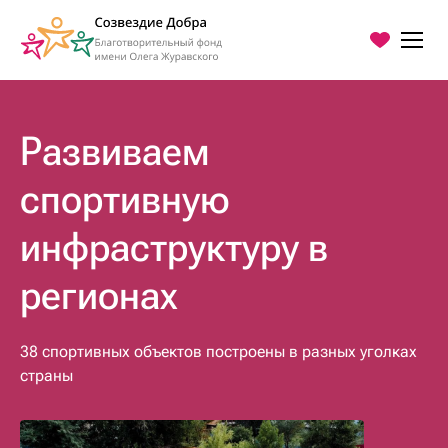
Развиваем
спортивную
О Фонде
Программы
инфраструктуру в
Благодарности
регионах
Пресс-центр
38 спортивных объектов построены в разных уголках
Контакты
страны
Хочу помочь