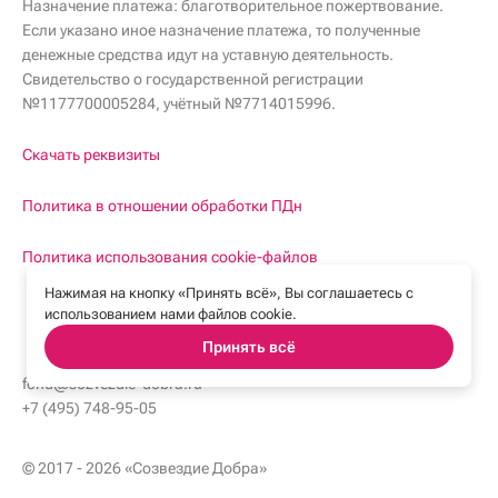
Назначение платежа: благотворительное пожертвование.
Если указано иное назначение платежа, то полученные
денежные средства идут на уставную деятельность.
Свидетельство о государственной регистрации
№1177700005284, учётный №7714015996.
Скачать реквизиты
Политика в отношении обработки ПДн
fond@sozvezdie-dobra.ru
Политика использования cookie-файлов
+7 (495) 748-95-05
Нажимая на кнопку «Принять всё», Вы соглашаетесь с
использованием нами файлов cookie.
Принять всё
fond@sozvezdie-dobra.ru
+7 (495) 748-95-05
© 2017 - 2026 «Созвездие Добра»