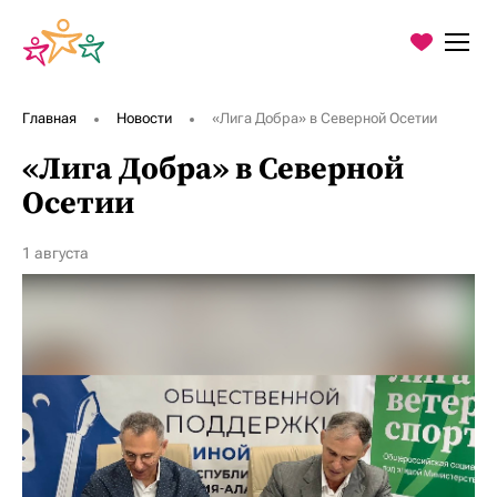
О Фонде
Главная
Новости
«Лига Добра» в Северной Осетии
Программы
«Лига Добра» в Северной
Благодарности
Осетии
Пресс-центр
1 августа
Контакты
Хочу помочь